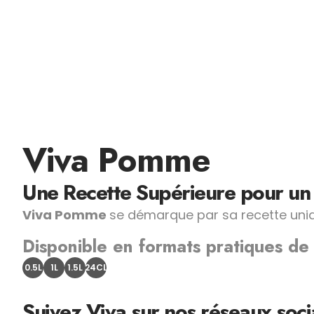
Viva Pomme​
Une Recette Supérieure pour un 
Viva Pomme
se démarque par sa recette uni
Disponible en formats pratiques de
0.5L
1L
1.5L
24CL
Suivez Viva sur nos réseaux soc