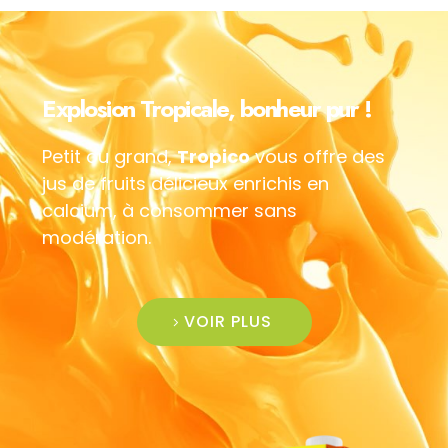
Explosion Tropicale, bonheur pur !
Petit ou grand,
Tropico
vous offre des
jus de fruits délicieux enrichis en
calcium, à consommer sans
modération.
VOIR PLUS