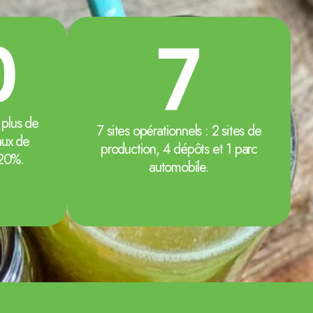
7
0
plus de
7 sites opérationnels : 2 sites de
aux de
production, 4 dépôts et 1 parc
20%.​
automobile.​​